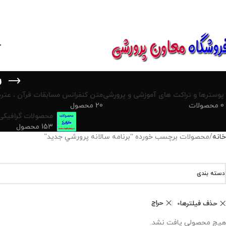
850800
خ
ب
پوسترها و تراکت های آموزشی و پرورشی
متن کنفرانس مسابقات قرآن ، عترت
0 محصولات
20 محصول
محصولات گرافیکی
153 محصول
خانه
محصولات برچسب خورده “برنامه سالانه پرورشي جديد”
دسته بندی
حراج
حذف فیلترها
هیچ محصولی یافت نشد.