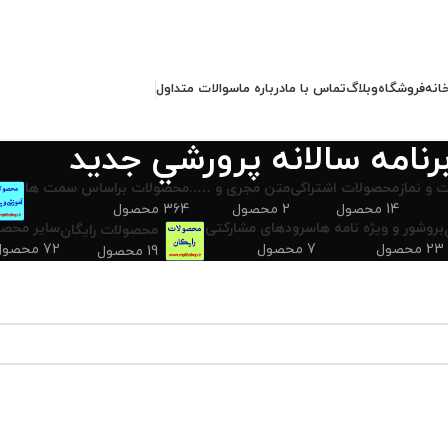
انه
فروشگاه
وبلاگ
تماس با ما
درباره ما
سوالات متداول
رنامه سالانه پرورشي جديد
 و نماز
محصولات اشتراکی
متن مجری و …..
محصولات براساس سمت ها
14 محصول
2 محصول
364 محصول
بروشور و ویژه نامه ها
سرودهای مشارکتی
سایر محصو
محصولات رایگان
23 محصول
7 محصول
72 محصول
19 محصول