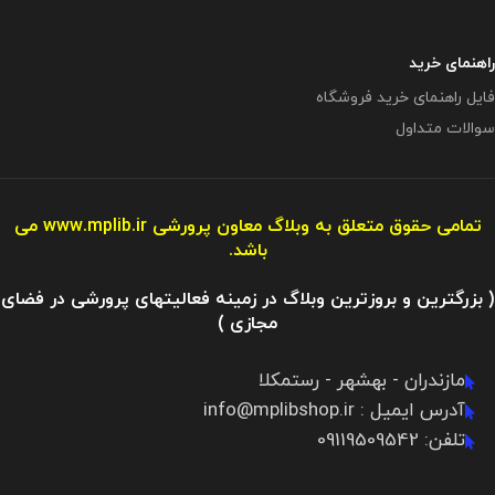
راهنمای خرید
فایل راهنمای خرید فروشگاه
سوالات متداول
تمامی حقوق متعلق به وبلاگ معاون پرورشی
www.mplib.ir
می
باشد.
( بزرگترین و بروزترین وبلاگ در زمینه فعالیتهای پرورشی در فضای
مجازی )
مازندران - بهشهر - رستمکلا
آدرس ایمیل : info@mplibshop.ir
تلفن: 09119509542​