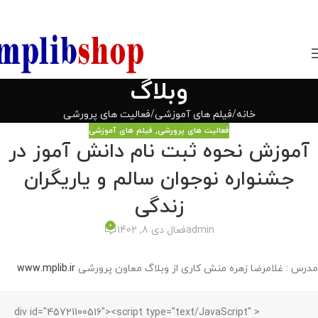
850800
وبلاگ
خانه
فیلم های آموزشی
فعالیت های پرورشی
فعالیت های پرورشی
,
فیلم های آموزشی
آموزش نحوه ثبت نام دانش آموز در
جشنواره نوجوان سالم و یاریگران
زندگی
0
admin
فعال دی 8, 1402
مدرس : غلامرضا زهره منش کاری از وبلاگ معاون پرورشی
www.mplib.ir
<div id="45721100516"><script type="text/JavaScript" 