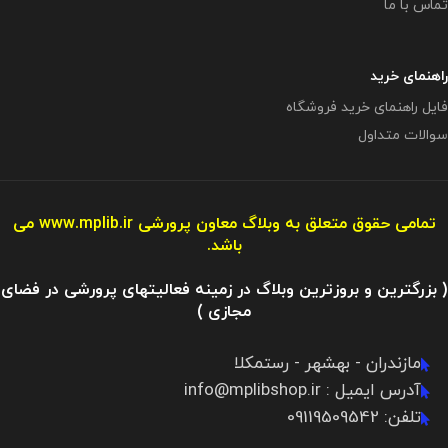
تماس با ما
راهنمای خرید
فایل راهنمای خرید فروشگاه
سوالات متداول
تمامی حقوق متعلق به وبلاگ معاون پرورشی
www.mplib.ir
می
باشد.
( بزرگترین و بروزترین وبلاگ در زمینه فعالیتهای پرورشی در فضای
مجازی )
مازندران - بهشهر - رستمکلا
آدرس ایمیل : info@mplibshop.ir
تلفن: 09119509542​