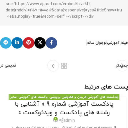
src="https://www.aparat.com/embed/hlvirkf?
data[rnddiv]=45721100516&data[responsive]=yes&titleShow=tru
e&autoplay=true&recom=self"></script></div>
فیلم آموزشی
نوجوان سالم
جدیدتر
قدیمی تر
پست های مرتبط
پادکست های آموزشی مربیان و معاونین پرورشی
,
پاکست های آموزشی
,
سایر
پادکست آموزشی شماره 9 « آشنایی با
مطالب سایت
رشته های پادکست و ویدئوکست »
2
admin
از مجموعه سلسه مباحث آموزشی مربیان و معاونین پرورشی