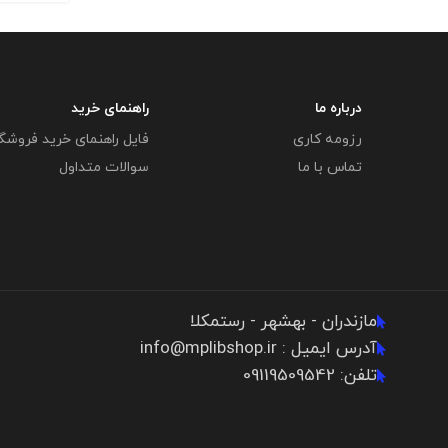
درباره ما
راهنمای خرید
رزومه کاری
فایل راهنمای خرید فروشگ
تماس با ما
سوالات متداول
مازندران - بهشهر - رستمکلا
آدرس ایمیل : info@mplibshop.ir
تلفن: 09119509542​