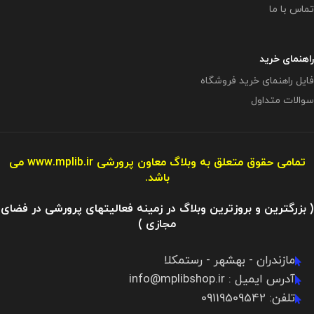
تماس با ما
راهنمای خرید
فایل راهنمای خرید فروشگاه
سوالات متداول
تمامی حقوق متعلق به وبلاگ معاون پرورشی
www.mplib.ir
می
باشد.
( بزرگترین و بروزترین وبلاگ در زمینه فعالیتهای پرورشی در فضای
مجازی )
مازندران - بهشهر - رستمکلا
آدرس ایمیل : info@mplibshop.ir
تلفن: 09119509542​