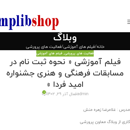
850800
وبلاگ
خانه
فیلم های آموزشی
فعالیت های پرورشی
فعالیت های پرورشی
,
فیلم های آموزشی
فیلم آموزشی « نحوه ثبت نام در
مسابقات فرهنگی و هنری جشنواره
امید فردا »
0
admin
فعال آذر 29, 1402
مدرس : غلامرضا زهره منش
کاری از وبلاگ معاون پرورشی