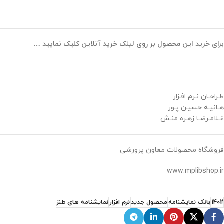
برای خرید این محصول بر روی لینک خرید آنلاین کلیک نمایید …
طـراحـان نـرم افـزار
هـانیـه حسیـن پـور
غـلامـرضـا زهـره منـش
فروشگاه محصولات معاون پرورشی
www.mplibshop.ir
1402
بانک نمایشنامه
محصول جدید
نرم افزار
نمایشنامه های طنز