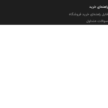
راهنمای خرید
فایل راهنمای خرید فروشگاه
سوالات متداول
تمامی حقوق متعلق به وبلاگ معاون پرورشی
www.mplib.ir
می
باشد.
( بزرگترین و بروزترین وبلاگ در زمینه فعالیتهای پرورشی در فضای
مجازی )
مازندران - بهشهر - رستمکلا
آدرس ایمیل : info@mplibshop.ir
تلفن: 09119509542​