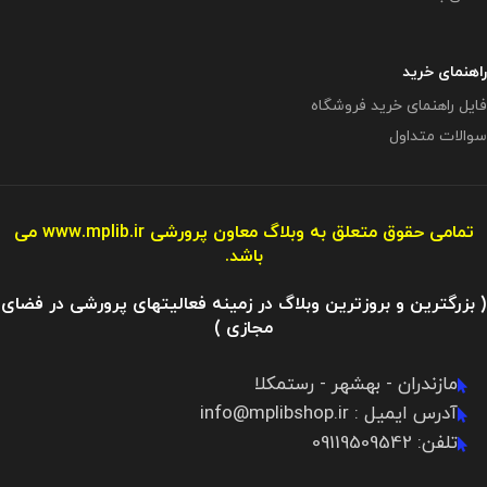
راهنمای خرید
فایل راهنمای خرید فروشگاه
سوالات متداول
تمامی حقوق متعلق به وبلاگ معاون پرورشی
www.mplib.ir
می
باشد.
( بزرگترین و بروزترین وبلاگ در زمینه فعالیتهای پرورشی در فضای
مجازی )
مازندران - بهشهر - رستمکلا
آدرس ایمیل : info@mplibshop.ir
تلفن: 09119509542​