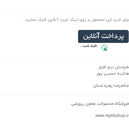
برای خرید این محصول بر روی لینک خرید آنلاین کلیک نمایید …
طـراحـان نـرم افـزار :
هـانیـه حسیـن پـور
غـلامـرضـا زهـره منـش
فروشگاه محصولات معاون پرورشی
www.mplibshop.ir