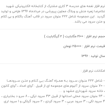
نرم افزار نغمه های مدرسه 3 کاری مشترک از کتابخانه الکترونیکی شهید
غلامرضا زهره منش و وبلاگ معاون پرورشی در مردادماه 1396 طراحی و تولید
گردید . این مجموعه شامل 222 عنوان سرود در قالب آهنگ باکلام و بی کلام
و متن سرود می باشد .
حجم نرم افزار : 2100 مگابایت ( 2 گیگابایت )
قیمت نرم افزار : 25000 تومان
سال تولید : 1396
امکانات نرم افزار :
– شامل 222 عنـوان ســرود بـه همــراه آهنـگ بـی کـلام و متـن ســرودهــا
– 70 عنوان سرود از آلبوم های مجموعه ای از قبیل : آوای امداد ، آوای کانون
، خانه سرود شهرداری مشهد و ….
– 64 عنوان سرود محلی استانها از قبیل 43 سرود ترکی ، 8 سرو د بختیاری ،
4 سرود لکی ، 3 سرود عربی ، 3 سرود کردی ، 2 سرود گیلکی و 1 سرود لری