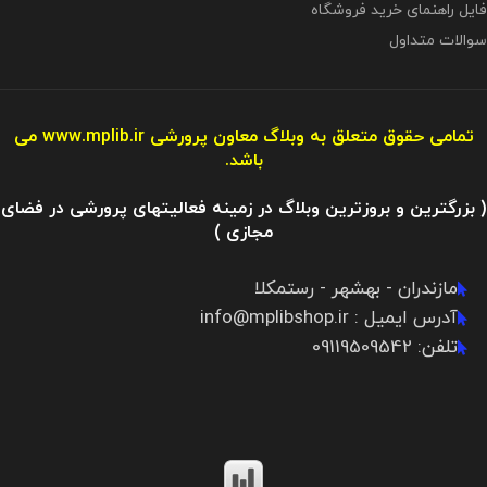
فایل راهنمای خرید فروشگاه
سوالات متداول
تمامی حقوق متعلق به وبلاگ معاون پرورشی
www.mplib.ir
می
باشد.
( بزرگترین و بروزترین وبلاگ در زمینه فعالیتهای پرورشی در فضای
مجازی )
مازندران - بهشهر - رستمکلا
آدرس ایمیل : info@mplibshop.ir
تلفن: 09119509542​