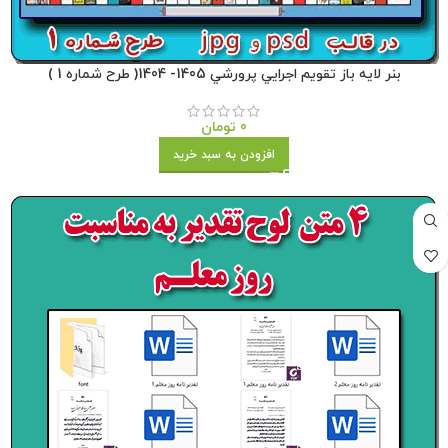
بنر لايه باز تقويم اجرايي پرورشي 1405- 1404( طرح شماره 1 )
0
تومان
افزودن به سبد خرید