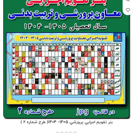
بنر تقويم اجرايي پرورشي 1405- 1404( طرح شماره 2 )