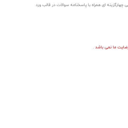
ابقات صحیفه سجادیه پایه دوازدهم ویژه مرحله مدرسه ای و شهرستانی مسابقات قرآن ، عترت و نماز در قالب 3 نمونه سوال 20 سوالی چهارگزینه ای همراه با پاسخنامه سوالات در قالب ورد
ایت ما نمی باشد .