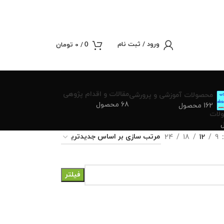
ورود / ثبت نام
/
0
تومان
0
مقالات و اقدام پژوهی
محصولات آموزشی و پرورشی
68 محصول
162 محصول
لات
24
18
12
9
فیلتر