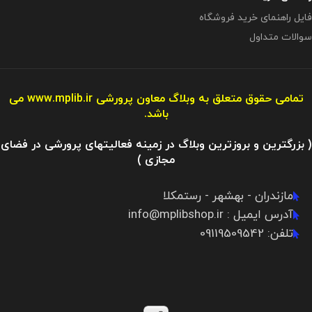
فایل راهنمای خرید فروشگاه
سوالات متداول
تمامی حقوق متعلق به وبلاگ معاون پرورشی
www.mplib.ir
می
باشد.
( بزرگترین و بروزترین وبلاگ در زمینه فعالیتهای پرورشی در فضای
مجازی )
مازندران - بهشهر - رستمکلا
آدرس ایمیل : info@mplibshop.ir
تلفن: 09119509542​