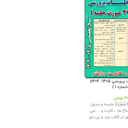
بسته صورت جلسات پرورشي 1405- 1404(
اره 1 )
3
تومان
این بسته شامل 27 صورت جلسه و جدول
لاغ ها ، کارت و .... می
ی در قالب ورد و پی دی
اف در سال تحصیلی 1405- 1404 می باشد و