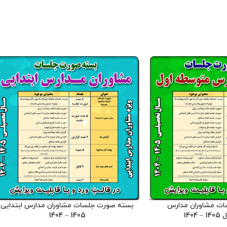
ها را ویرایش کرد . این
وبلاگ معاون پرورشی
 : 13 مگابایت
امه متعلق به فروشگاه
اشد و فروش و انتشار
یگران مورد رضایت ما
 باشد .
صورت جلسات
موجود در بسته : - 12 صورت جلسه و فرم
های مورد نیاز شورای دانش آموزی - 2 صورت
جلسه یادواره شهدا - 13 صورت جلسه اوقات
 ، کتابخانه و ....
ت مشاوران مدارس
بسته صورت جلسات مشاوران مدارس ابتدایی
140
1405 – 1404