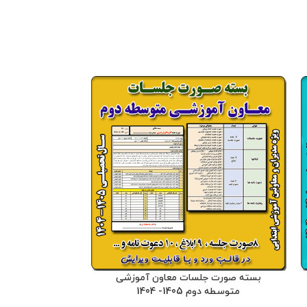
بسته صورت جلسات معاون آموزشی
صورت جلسات شو
متوسطه دوم 1405- 1404
04