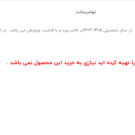
توضیحات
بسته صورت جلسات ستاد امر به معروف و نهی از منکر حاوی 8صورت جلسه در سال تحصیلی 1405-1404د