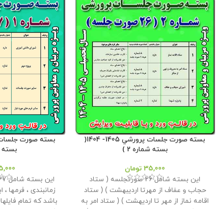
بسته صورت جلسات پرورشي 1405- 1404(
بسته شماره 2 )
بسته شم
35,000
تومان
5,000
این بسته شامل 26 صورتجلسه ( ستاد
حجاب و عفاف از مهرتا اردیبهشت ) ( ستاد
زمانبندی ، فرمها ، اب
اقامه نماز از مهر تا اردیهشت ) ( ستاد امر به
باشد که تمام فایلها
معروف و نهی از منکر از مهر تا اردیبهشت ) و