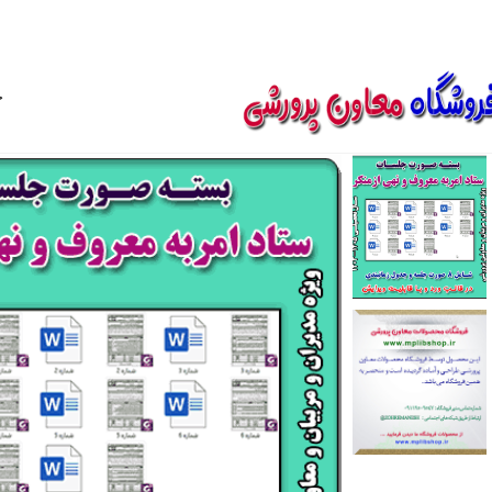
850800
خ