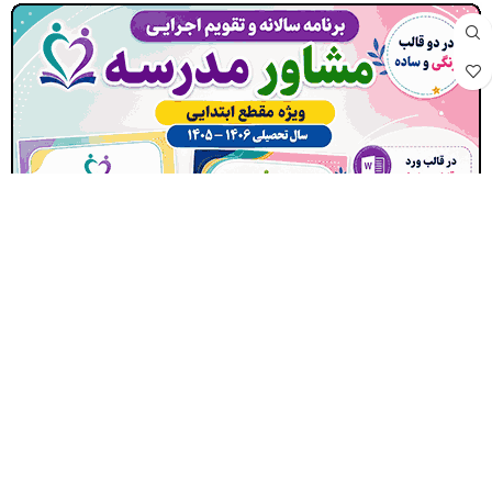
برنامه سالانه و تقویم اجرایی مشاور مدرسه – مقطع ابتدایی 1406- 1405