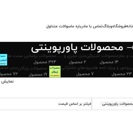
انه
فروشگاه
وبلاگ
تماس با ما
درباره ما
سوالات متداول
محصولات پاورپوینتی
 و نماز
محصولات اشتراکی
متن مجری و …..
محصولات براساس سمت ها
14 محصول
2 محصول
364 محصول
بروشور و ویژه نامه ها
سرودهای مشارکتی
سایر محصو
محصولات رایگان
23 محصول
7 محصول
72 محصول
19 محصول
نمایش
حصولات پاورپوینتی
فیلتر بر اساس قیمت