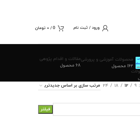
ورود / ثبت نام
/
0
تومان
0
مقالات و اقدام پژوهی
محصولات آموزشی و پرورشی
68 محصول
162 محصول
لات
24
18
12
9
فیلتر