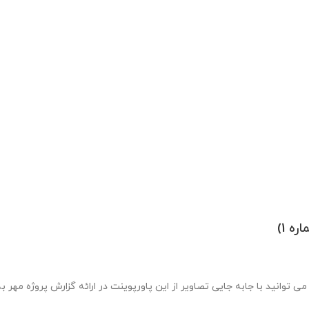
ره 1 در قالب pptx طراحی شده و به راحتی می توانید با جابه جایی تصاویر از این پاورپوینت در ارائه گ