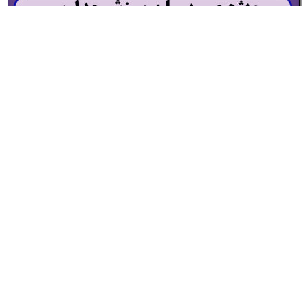
اقدام پژوهی با عنوان «چگونه توانستم دانش آموزان پایه هشتم مدرسه خود
را به درس ورزش و انجام فعالیت های ورزشی ترغیب نمایم؟»
25,000
تومان
افزودن به سبد خرید