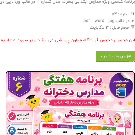
برنامه کلاسی ویژه مدارس ابتدایی پسرانه مدل شماره 3 در قالب ورد ، پی دی اف و عکس با قابلیت ویرایش در فروشگاه معاون پرورشی طراحی گردید .
🔰 اندازه : a4
🔸 در قالب pdf – word – jpg
🔻 حجم فایل : 3 مگابایت
این محصول مختص فروشگاه معاون پرورشی می باشد و در صورت مشاهده مشابه
افزودن به سبد خرید