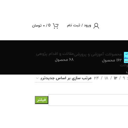
ورود / ثبت نام
/
0
تومان
0
مقالات و اقدام پژوهی
محصولات آموزشی و پرورشی
68 محصول
162 محصول
لات
24
18
12
9
فیلتر