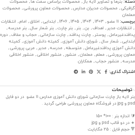
دسته:
بنرها و تصاویر لایه باز
,
محصولات براساس سمت ها
,
محصولات
گرافیکی
,
محصولات مدیران مدارس
,
محصولات معاون پرورشی
,
محصولات
معلمان
برچسب:
11 عضو
,
1403
,
1404
,
1405
,
1406
,
ابتدایی
,
اخلاق
,
امام
,
انتظارات
,
انتظارات مدیر
,
اهداف
,
بن
,
بنر
,
بنر چارت
,
بنر شعار سال
,
بنر مدرسه
,
پدافندغیرعامل
,
پوستر
,
چارت پدافند
,
چارت سازمانی
,
حجاب و عفاف
,
دوره
ابتدایی
,
شعار سال
,
شورای دانش آموزی
,
کمیته دانش آموزی
,
کمیته
دانش آموزی پدافندغیرعامل
,
متوسطه
,
مدرسه
,
مدیر
,
مربی پرورشی
,
معاون پرورشی
,
معلم
,
معلمان
,
منشور
,
منشور اخلاقی
,
منشور اخلاقی
مدرسه
,
منشور حجاب
,
همکاران
اشتراک گذاری:
توضیحات
بنر لایه باز چارت سازمانی شورای دانش آموزی مدارس 11 عضو در دو فایل
psd و jpg در فروشگاه معاون پرورشی طراحی گردید .
🔰 اندازه بنر : 100* 150
🔸 در دو قالب psd و jpg
🔻 حجم فایل : 25 مگابایت