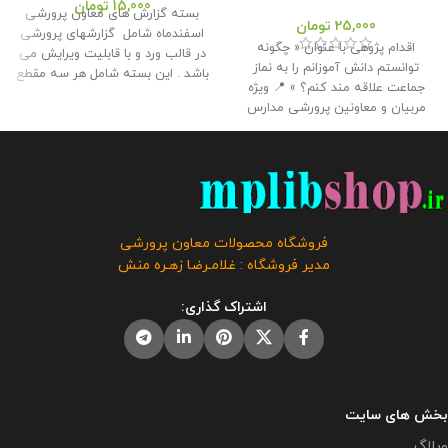
15,000
تومان
بسته گزارش های معاون پرورشی
25,000
تومان
اسفندماه شامل گزارشهای پرورشی
اقدام پژوهی با عنوان « چگونه
در قالب ورد و با قابلیت ویرایش می
توانستم دانش آموزانم را به نماز
باشد . این بسته شامل هر سه مقطع
جماعت علاقه مند کنم؟ » 📍 ویژه
ابتدایی ، متوسطه اول و دوم می
مربیان و معاونین پرورشی مدارس
باشد و توسط تیم ما طراحی و تولید
📌 تعداد صفحات : 42 🔻 حجم فایل :
شده است . این بسته مناسب برای
2.50 مگابایت
📢 این اقدام پژوهی
چاپ و قراردادن در کلربوک برای ارائه
جهت ارائه همکاران به مدیر برای
به بازدیدکنندگانی هست که از اداره
دریافت گواهی اقدام پژوهی رتبه
به مدرسه مراجعه می کنند و با این
بندی توسط همکار تهیه و آماده شده
بسته مشکل مستندات همکاران تا
است و برای شرکت در مسابقات و
حدود زیادی حل خواهد شد.
این
فروشگاه محصولات معاون پرورشی
جشنواره ها استفاده از آن توصیه
محصول مختص فروشگاه معاون
مدیر فروشگاه : غلامـرضا زهـره منش
نمی گردد.
این محصول مختص
پرورشی می باشد و در صورت
فروشگاه معاون پرورشی می باشد و
مشاهده مشابه آن در سایت های
اشتراک گذاری:
در صورت مشاهده مشابه آن در
دیگر بدون اجازه ما در حال استفاده
سایت های دیگر بدون اجازه ما در
هستند و مورد رضایت ما نمی باشد .
حال استفاده هستند و مورد رضایت ما
حجم فایل : 6 مگابایت
نمی باشد .
بخش های سایت
وبلاگ