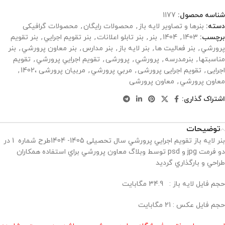
شناسه محصول:
1177
دسته:
بنرها و تصاویر لایه باز
,
محصولات رایگان
,
محصولات گرافیکی
برچسب:
1403
,
1404
,
بنر
,
بنر تابلو اعلانات
,
بنر تقويم اجرايي
,
بنر تقويم
پرورشي
,
بنر فعاليت ها
,
بنر لايه باز
,
بنر مدارس
,
بنر معاون پرورشي
,
بنر
مناسبتها
,
بنرمدرسه
,
پرورشي
,
پرورشی
,
تقويم اجرايي پرورشي
,
تقویم
اجرایی
,
تقویم اجرایی پرورشی
,
مربي پرورشي
,
مربیان پرورشی ،1402
,
معاون پرورشي
,
معاون پرورشی
اشتراک گذاری:
توضیحات
بنر لايه باز تقويم اجرايي پرورشي سال تحصیلی 1405- 1404طرح شماره 1 در
دو فرمت jpg و psd توسط وبلاگ معاون پرورشي براي استفاده همكاران
طراحي و بارگذاري گرديد
حجم فايل لايه باز : 34.9 مگابايت
حجم فايل عكس : 21 مگابايت