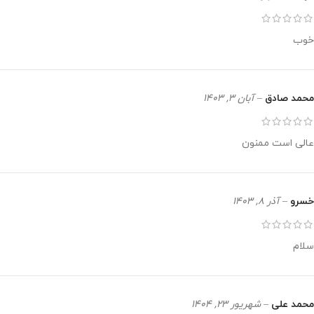
خوب
محمد صادق
–
آبان 3, 1403
عالی است ممنون
خسرو
–
آذر 8, 1403
سلام
محمد علی
–
شهریور 23, 1404