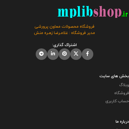
چاپ و قراردادن در کلربوک برای ارائه
جهت ارائه همکاران به مدیر برای
به بازدیدکنندگانی هست که از اداره
دریافت گواهی اقدام پژوهی رتبه
به مدرسه مراجعه می کنند و با این
بندی توسط همکار تهیه و آماده شده
بسته مشکل مستندات همکاران تا
است و برای شرکت در مسابقات و
حدود زیادی حل خواهد شد.
این
فروشگاه محصولات معاون پرورشی
جشنواره ها استفاده از آن توصیه
محصول مختص فروشگاه معاون
مدیر فروشگاه : غلامـرضا زهـره منش
نمی گردد.
این محصول مختص
پرورشی می باشد و در صورت
فروشگاه معاون پرورشی می باشد و
مشاهده مشابه آن در سایت های
اشتراک گذاری:
در صورت مشاهده مشابه آن در
دیگر بدون اجازه ما در حال استفاده
سایت های دیگر بدون اجازه ما در
هستند و مورد رضایت ما نمی باشد .
حال استفاده هستند و مورد رضایت ما
حجم فایل : 5 مگابایت
نمی باشد .
بخش های سایت
وبلاگ
فروشگاه
حساب کاربری
درباره ما