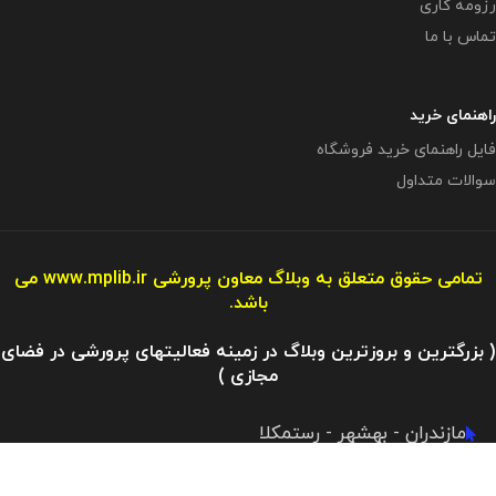
رزومه کاری
تماس با ما
راهنمای خرید
فایل راهنمای خرید فروشگاه
سوالات متداول
تمامی حقوق متعلق به وبلاگ معاون پرورشی
www.mplib.ir
می
باشد.
( بزرگترین و بروزترین وبلاگ در زمینه فعالیتهای پرورشی در فضای
مجازی )
مازندران - بهشهر - رستمکلا
آدرس ایمیل : info@mplibshop.ir
تلفن: 09119509542​