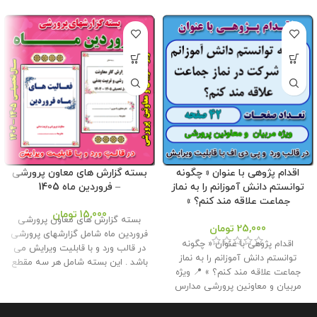
اقدام پژوهی با عنوان « چگونه
بسته گزارش های معاون پرورشی
توانستم دانش آموزانم را به نماز
– فروردین ماه 1405
جماعت علاقه مند کنم؟ »
15,000
تومان
بسته گزارش های معاون پرورشی
25,000
تومان
فروردین ماه شامل گزارشهای پرورشی
اقدام پژوهی با عنوان « چگونه
در قالب ورد و با قابلیت ویرایش می
توانستم دانش آموزانم را به نماز
باشد . این بسته شامل هر سه مقطع
جماعت علاقه مند کنم؟ » 📍 ویژه
ابتدایی ، متوسطه اول و دوم می
مربیان و معاونین پرورشی مدارس
باشد و توسط تیم ما طراحی و تولید
📌 تعداد صفحات : 42 🔻 حجم فایل :
شده است . این بسته مناسب برای
2.50 مگابایت
📢 این اقدام پژوهی