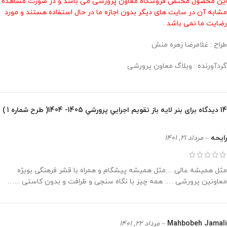
این محصول مختص فروشگاه معاون پرورشی می باشد و در صورت مشاهده
مشابه آن در سایت های دیگر بدون اجازه ما در حال استفاده هستند و مورد
رضایت ما نمی باشد .
طراح : غلامرضا زهره منش
گردآورنده : وبلاگ معاون پرورشی
14 دیدگاه برای
بنر لايه باز تقويم اجرايي پرورشي 1405- 1404( طرح شماره 1 )
رایحه
–
مرداد 21, 1401
مثل همیشه عالی….مثل همیشه پیشگام و همراه با قشر فرهنگی بویژه
معاونین پرورشی …. همه چیز با نگاه سنجی و ظرافت و بدون کاستی ..‌‌‌‌‌….
Mahbobeh Jamali
–
مرداد 22, 1401