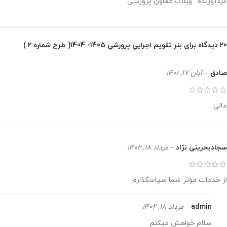
گردآورنده : وبلاگ معاون پرورشی
20 دیدگاه برای
بنر تقويم اجرايي پرورشي 1405- 1404( طرح شماره 2 )
صادق
–
آبان 17, 1401
عالی
سجادبحرینی نژاد
–
مرداد 18, 1402
از خدمات مؤثر شما سپاسگذارم
admin
–
مرداد 18, 1402
سلام خواهش میکنم