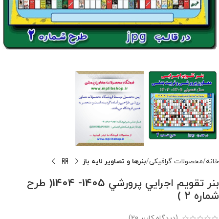
خانه
محصولات گرافیکی
بنرها و تصاویر لایه باز
بنر تقويم اجرايي پرورشي 1405- 1404( طرح
شماره 2 )
(دیدگاه کاربر
20
)