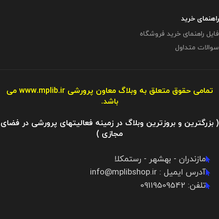
راهنمای خرید
فایل راهنمای خرید فروشگاه
سوالات متداول
تمامی حقوق متعلق به وبلاگ معاون پرورشی
www.mplib.ir
می
باشد.
( بزرگترین و بروزترین وبلاگ در زمینه فعالیتهای پرورشی در فضای
مجازی )
مازندران - بهشهر - رستمکلا
آدرس ایمیل : info@mplibshop.ir
تلفن: 09119509542​