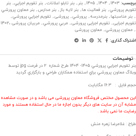
برچسب:
1403
,
1404
,
1405
,
بنر
,
بنر تابلو اعلانات
,
بنر تقويم اجرايي
,
بنر
تقويم پرورشي
,
بنر فعاليت ها
,
بنر لايه باز
,
بنر مدارس
,
بنر معاون پرورشي
,
بنر مناسبتها
,
بنرمدرسه
,
پرورشي
,
پرورشی
,
تقويم اجرايي پرورشي
,
تقویم اجرایی
,
تقویم اجرایی پرورشی
,
مربي پرورشي
,
مربیان پرورشی ،1402
,
معاون پرورشي
,
معاون پرورشی
اشتراک گذاری:
توضیحات
بنر تقويم اجرايي پرورشي 1405- 1404 طرح شماره 2 در فرمت jpg توسط
وبلاگ معاون پرورشي براي استفاده همكاران طراحي و بارگزاري گرديد
حجم فايل : 16.3 مگابايت
این محصول مختص فروشگاه معاون پرورشی می باشد و در صورت مشاهده
مشابه آن در سایت های دیگر بدون اجازه ما در حال استفاده هستند و مورد
رضایت ما نمی باشد .
طراح : غلامرضا زهره منش