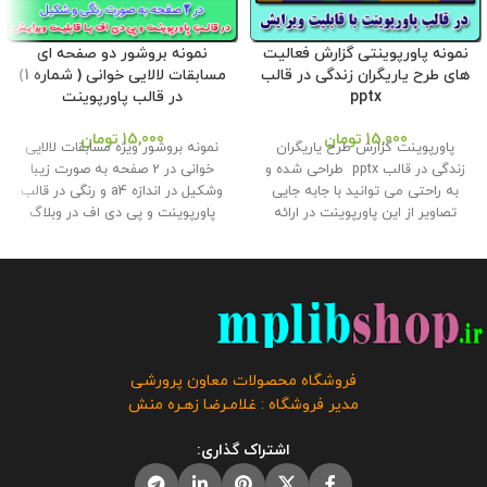
نمونه پاورپوینتی گزارش فعالیت
نمونه بروشور دو صفحه ای
های طرح یاریگران زندگی در قالب
مسابقات لالایی خوانی ( شماره 1)
pptx
در قالب پاورپوینت
15,000
تومان
15,000
تومان
پاورپوینت گزارش طرح یاریگران
نمونه بروشور ویژه مسابقات لالایی
زندگی در قالب pptx طراحی شده و
خوانی در 2 صفحه به صورت زیبا
به راحتی می توانید با جابه جایی
وشکیل در اندازه a4 و رنگی در قالب
تصاویر از این پاورپوینت در ارائه
پاورپوینت و پی دی اف در وبلاگ
گزارش به اداره استفاده کنید . این
معاون پرورشی طراحی و تولید گردید
محصول با کیفیتی عالی در فروشگاه
. از این نمونه بروشور همکاران و
محصولات معاون پرورشی طراحی و
دانش آموزان می توانند در مسابقات
تولید گردیده است . حجم فایل : 23
لالایی خوانی استفاده کنند و
مگابایت
کلیه حقوق این بروشور به
مشخصات خود را در آن ویرایش
فروشگاه و وبلاگ معاون پرورشی
نمایند . حجم فایل : 2 مگابایت
کلیه
متعلق می باشد و فروش و انتشار
حقوق این بروشور به فروشگاه و
فروشگاه محصولات معاون پرورشی
این محصول به هر نحوی مورد
وبلاگ معاون پرورشی متعلق می
مدیر فروشگاه : غلامـرضا زهـره منش
رضایت ما نمی باشد و شرعا حرام می
باشد و فروش و انتشار این محصول
باشد.
به هر نحوی مورد رضایت ما نمی
اشتراک گذاری:
باشد و شرعا حرام می باشد.