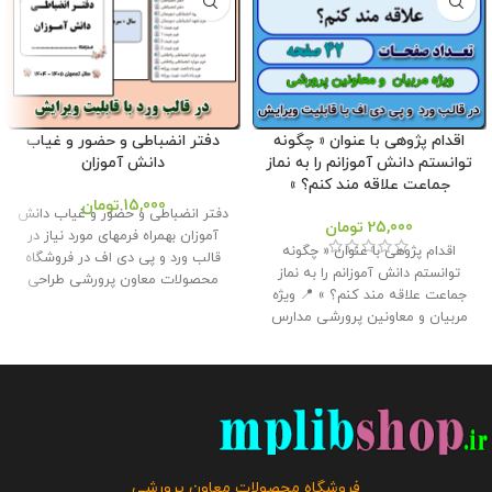
اقدام پژوهی با عنوان « چگونه
دفتر انضباطی و حضور و غیاب
توانستم دانش آموزانم را به نماز
دانش آموزان
جماعت علاقه مند کنم؟ »
15,000
تومان
دفتر انضباطی و حضور و غیاب دانش
25,000
تومان
آموزان بهمراه فرمهای مورد نیاز در
اقدام پژوهی با عنوان « چگونه
قالب ورد و پی دی اف در فروشگاه
توانستم دانش آموزانم را به نماز
محصولات معاون پرورشی طراحی
جماعت علاقه مند کنم؟ » 📍 ویژه
گردید. همکاران می توانند به راحتی
مربیان و معاونین پرورشی مدارس
آن را ویرایش و برای مدرسه خود
📌 تعداد صفحات : 42 🔻 حجم فایل :
استفاده نمایند . حجم فایل : 3
2.50 مگابایت
📢 این اقدام پژوهی
مگابایت تعداد صفحات : 7 صفحه
جهت ارائه همکاران به مدیر برای
این محصول مختص فروشگاه معاون
دریافت گواهی اقدام پژوهی رتبه
پرورشی می باشد و در صورت
بندی توسط همکار تهیه و آماده شده
مشاهده مشابه آن در سایت های
است و برای شرکت در مسابقات و
دیگر بدون اجازه ما در حال استفاده
جشنواره ها استفاده از آن توصیه
هستند و مورد رضایت ما نمی باشد .
فروشگاه محصولات معاون پرورشی