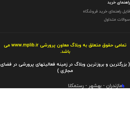
راهنمای خرید
فایل راهنمای خرید فروشگاه
سوالات متداول
تمامی حقوق متعلق به وبلاگ معاون پرورشی
www.mplib.ir
می
باشد.
( بزرگترین و بروزترین وبلاگ در زمینه فعالیتهای پرورشی در فضای
مجازی )
مازندران - بهشهر - رستمکلا
آدرس ایمیل : info@mplibshop.ir
تلفن: 09119509542​