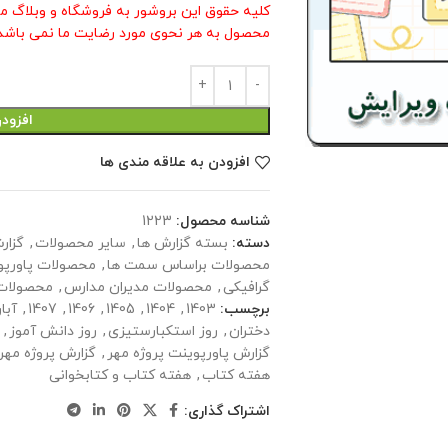
کلیه حقوق این بروشور به فروشگاه و وبلاگ م
محصول به هر نحوی مورد رضایت ما نمی باشد 
افزود
افزودن به علاقه مندی ها
شناسه محصول:
1223
دسته:
بسته گزارش ها
,
سایر محصولات
,
گزار
محصولات براساس سمت ها
,
محصولات پاورپو
گرافیکی
,
محصولات مدیران مدارس
,
محصولات
برچسب:
1403
,
1404
,
1405
,
1406
,
1407
,
آبا
دختران
,
روز استکبارستیزی
,
روز دانش آموز
,
گزارش پاورپوینت پروژه مهر
,
گزارش پروژه مهر
هفته کتاب
,
هفته کتاب و کتابخوانی
اشتراک گذاری: