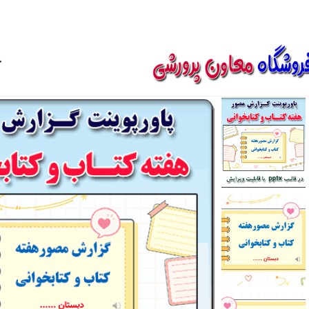
850800
خ