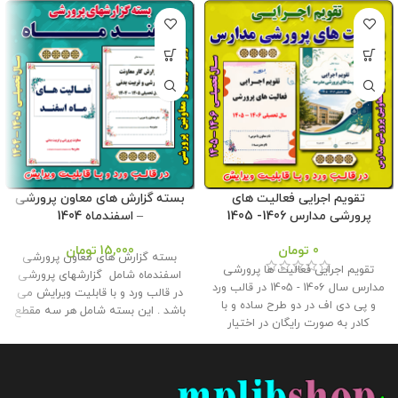
تقویم اجرایی فعالیت های
بسته گزارش های معاون پرورشی
پرورشی مدارس 1406- 1405
– اسفندماه 1404
0
تومان
15,000
تومان
بسته گزارش های معاون پرورشی
تقویم اجرایی فعالیت ها پرورشی
اسفندماه شامل گزارشهای پرورشی
مدارس سال 1406 - 1405 در قالب ورد
در قالب ورد و با قابلیت ویرایش می
و پی دی اف در دو طرح ساده و با
باشد . این بسته شامل هر سه مقطع
کادر به صورت رایگان در اختیار
ابتدایی ، متوسطه اول و دوم می
همکاران قرار گرفته است . طراح :
باشد و توسط تیم ما طراحی و تولید
غلامرضا زهره منش گردآورنده : وبلاگ
شده است . این بسته مناسب برای
معاون پرورشی حجم : 6 مگابایت
چاپ و قراردادن در کلربوک برای ارائه
کلیه حقوق این برنامه متعلق به