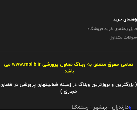
راهنمای خرید
فایل راهنمای خرید فروشگاه
سوالات متداول
تمامی حقوق متعلق به وبلاگ معاون پرورشی
www.mplib.ir
می
باشد.
( بزرگترین و بروزترین وبلاگ در زمینه فعالیتهای پرورشی در فضای
مجازی )
مازندران - بهشهر - رستمکلا
آدرس ایمیل : info@mplibshop.ir
تلفن: 09119509542​