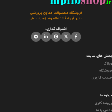
به بازدیدکنندگانی هست که از اداره
فروشگاه معاون پرورشی می باشد و
به مدرسه مراجعه می کنند و با این
فروش و انتشار این برنامه توسط
بسته مشکل مستندات همکاران تا
فروشگاه محصولات معاون پرورشی
دیگران مورد رضایت ما نیست و شرعا
حدود زیادی حل خواهد شد.
این
مدیر فروشگاه : غلامـرضا زهـره منش
حرام می باشد .
محصول مختص فروشگاه معاون
پرورشی می باشد و در صورت
اشتراک گذاری:
مشاهده مشابه آن در سایت های
دیگر بدون اجازه ما در حال استفاده
هستند و مورد رضایت ما نمی باشد .
حجم فایل : 6 مگابایت
بخش های سایت
وبلاگ
فروشگاه
حساب کاربری
درباره ما
رزومه کاری
تماس با ما