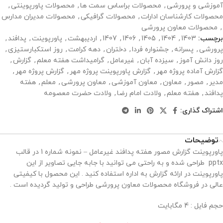
آموزشی و پرورشی
,
محصولات براساس سمت ها
,
محصولات پاورپوینتی
,
محصولات کارشناسان ادارات
,
محصولات گرافیکی
,
محصولات مدیران مدارس
,
محصولات معاون پرورشی
برچسب:
1403
,
1404
,
1405
,
1406
,
1407
,
اردیبهشت
,
پاورپوینت
,
پدافند
,
پرورشی
,
پسرانه
,
جشنواره فردا
,
دختران
,
دهه کرامت
,
روز استکبارستیزی
,
روز دانش آموز
,
سیزده آبان
,
غیرعامل
,
گرامیداشت هفته معلم
,
گزارش
,
گزارش آماده پروژه مهر
,
گزارش پاورپوینت پروژه مهر
,
گزارش پروژه مهر
,
مدیر
,
مصور
,
معاون
,
معاون آموزشی
,
معاون پرورشی
,
معلم
,
هفته
پدافند
,
هفته معلم
,
ولادت امام رضا
,
ولادت حضرت معصومه
اشتراک گذاری:
توضیحات
پاورپوینت گزارش مصور هفته پدافند غیرعامل – نمونه شماره 1 در قالب
pptx طراحی شده و به راحتی می توانید با جابه جایی تصاویر از این
پاورپوینت در ارائه گزارش به اداره استفاده کنید . این محصول با کیفیتی
عالی در فروشگاه محصولات معاون پرورشی طراحی و تولید گردیده است .
حجم فایل : 4 مگابایت