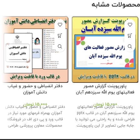
محصولات مشابه
پاورپوینت گزارش مصور
دفتر انضباطی و حضور و غیاب
فعالیتهای یوم الله سیزدهم آبان
دانش آموزان
15,000
تومان
15,000
تومان
پاورپوینت گزارش مصور فعالیتهای
دفتر انضباطی و حضور و غیاب دانش
یوم الله سیزدهم آبان در قالب pptx
آموزان بهمراه فرمهای مورد نیاز در
طراحی شده و به راحتی می توانید با
قالب ورد و پی دی اف در فروشگاه
جابه جایی تصاویر از این پاورپوینت
محصولات معاون پرورشی طراحی
در ارائه گزارش به اداره استفاده کنید
گردید. همکاران می توانند به راحتی
. این محصول با کیفیتی عالی در
آن را ویرایش و برای مدرسه خود