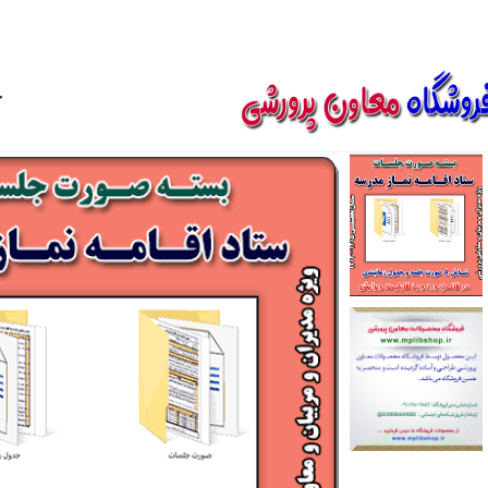
850800
خ