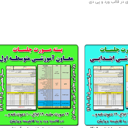
ی در قالب ورد و پی دی
اف در سال تحصیلی 1405- 1404 می باشد و
ها را ویرایش کرد . این
وبلاگ معاون پرورشی
 : 13 مگابایت
امه متعلق به فروشگاه
اشد و فروش و انتشار
یگران مورد رضایت ما
 باشد .
صورت جلسات
موجود در بسته : - 12 صورت جلسه و فرم
های مورد نیاز شورای دانش آموزی - 2 صورت
جلسه یادواره شهدا - 13 صورت جلسه اوقات
 ، کتابخانه و ....