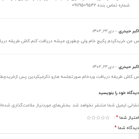
شماره تماس بنده 09119509542
اکبر حیدری
–
دی 22, 1402
س من خریدکردم پکیج خام ولی چطوری میشه دریافت کنم کاش طریقه دریاف
اکبر حیدری
–
دی 22, 1402
س کاش طریقه دریافت وردخام صورتجلسه هارو ذکرمیکردین پس ازخریدچط
دیدگاه خود را بنویسید
نشانی ایمیل شما منتشر نخواهد شد.
بخش‌های موردنیاز علامت‌گذاری شده‌ا
*
امتیاز شما
*
دیدگاه شما