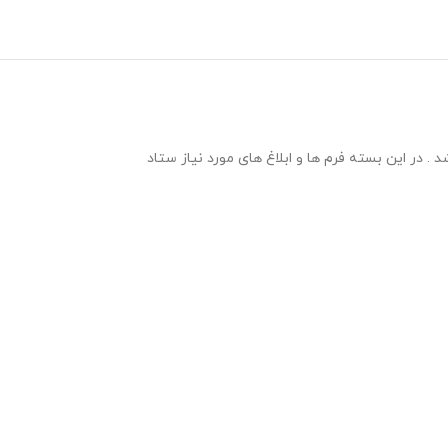
تحصیلی 1405-1404در قالب ورد و با قابلیت ویرایش می باشد . در این بسته فرم ها و ابلاغ های مورد نیاز ستاد