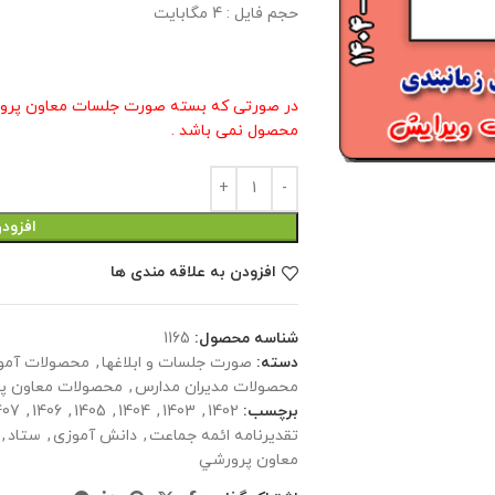
حجم فايل : 4 مگابايت
محصول نمی باشد .
افزود
افزودن به علاقه مندی ها
شناسه محصول:
1165
دسته:
صورت جلسات و ابلاغها
,
محصولات آمو
محصولات مدیران مدارس
,
محصولات معاون پ
برچسب:
1402
,
1403
,
1404
,
1405
,
1406
,
407
تقدیرنامه ائمه جماعت
,
دانش آموزی
,
ستاد
,
معاون پرورشي