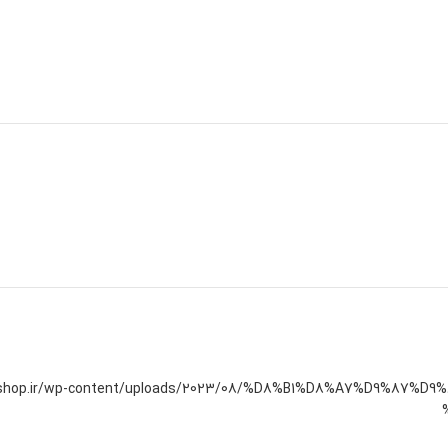
ibshop.ir/wp-content/uploads/2023/08/%D8%B1%D8%A7%D9%8