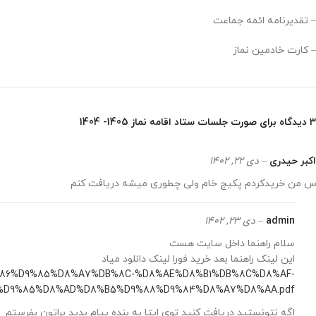
– تقدیرنامه ائمه جماعت
– کارت خادمین نماز
3 دیدگاه برای
صورت جلسات ستاد اقامه نماز 1405- 1404
اکبر حیدری
–
دی 22, 1402
س من خریدکردم پکیج خام ولی چطوری میشه دریافت کنم
admin
–
دی 23, 1402
سلام راهنما داخل سایت هست
این لینک راهنما بعد خرید فورا لینک دانلود میاد
7%D9%86%D9%85%D8%A7%DB%8C-%D8%AE%D8%B1%DB%8C%D8%AF-
%D9%85%D8%AD%D8%B5%D9%88%D9%84%D8%A7%D8%AA.pdf
اگه نتونستید دریافت کنید توی ایتا به بنده پیام بدید براتون بفرستم