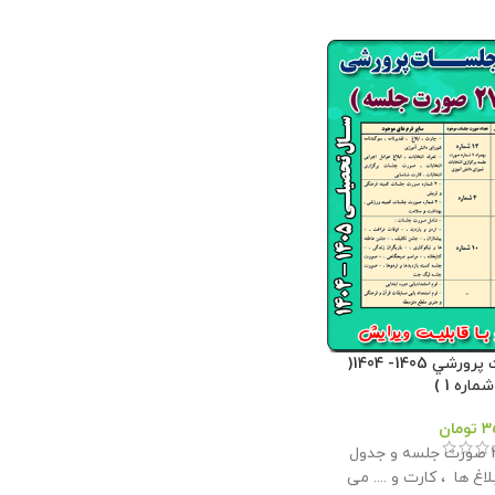
بسته صورت جلسات پرورشي 1405- 1404(
اره 1 )
3
تومان
این بسته شامل 27 صورت جلسه و جدول
لاغ ها ، کارت و .... می