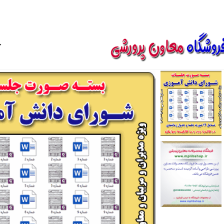
850800
خ