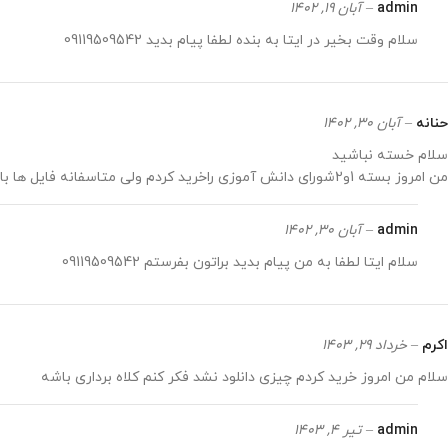
admin
–
آبان 19, 1402
سلام وقت بخیر در ایتا به بنده لطفا پیام بدید 09119509542
حنانه
–
آبان 30, 1402
سلام خسته نباشید
من امروز بسته 1و2شورای دانش آموزی راخرید کردم ولی متاسفانه فایل ها باز نمی شود
admin
–
آبان 30, 1402
سلام ایتا لطفا به من پیام بدید براتون بفرستم 09119509542
اکرم
–
خرداد 29, 1403
سلام من امروز خرید کردم چیزی دانلود نشد فکر کنم کلاه برداری باشه
admin
–
تیر 4, 1403