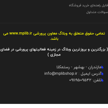
فایل راهنمای خرید فروشگاه
سوالات متداول
تمامی حقوق متعلق به وبلاگ معاون پرورشی
www.mplib.ir
می
باشد.
( بزرگترین و بروزترین وبلاگ در زمینه فعالیتهای پرورشی در فضای
مجازی )
مازندران - بهشهر - رستمکلا
آدرس ایمیل : info@mplibshop.ir
تلفن: 09119509542​