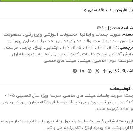
افزودن به علاقه مندی ها
شناسه محصول:
1168
دسته:
صورت جلسات و ابلاغها
,
محصولات آموزشی و پرورشی
,
محصولات
براساس سمت ها
,
محصولات مدیران مدارس
,
محصولات معاون پرورشی
برچسب:
1402
,
1403
,
1404
,
1405
,
1406
,
ابتدایی
,
ابلاغ
,
چارت
,
حراست
,
دانش آموزی
,
صورت جلسات
,
کارت شناسایی
,
کمیته
,
متوسطه اول
,
متوسطه دوم
,
مذهبی
,
هیئت
,
هیئت های مذهبی
اشتراک گذاری:
توضیحات
بسته صورت جلسات هیئت های مذهبی مدرسه ویژه سال تحصیلی 1405-
1404مدارس در قالب ورد و پی دی اف توسط فروشگاه معاون پرورشی طراحی
و آماده گردیده است .
این بسته شامل 8 صورت جلسه و جدول زمانبندی ماهیانه جلسات از مهرماه
تا اردیبهشت ماه بهمراه ابلاغ ، تقدیرنامه می باشد .