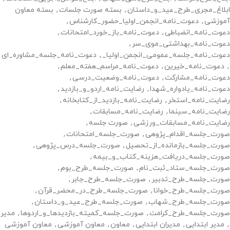
ابلاغ_مجری_طرح_عید_و_داستان
,
بسته صورت جلسات
,
بسته معاون
آموزشی
,
دعوت_نامه_انجمن_اولیا_حضور_کارشناس
,
دعوت_نامه_انضباطی
,
دعوت_نامه_باز_خورد_امتحانات
,
دعوت_نامه_بهداشتی_موی_سر
,
دعوت_نامه_جلسه_عمومی_انجمن_اولیا_
,
دعوت_نامه_جلسه_مشاوره_ای
,
دعوت_نامه_خیرین
,
دعوت_نامه_مراسم_هفته_معلم
,
دعوت_نامه_مشارکت
,
دعوت_نامه_وضعیت_درسی
,
دعوت_نامه_یادواره_شهدا
,
رضایت_نامه_اردو_و_بازدید
,
رضایت_نامه_استخر
,
رضایت_نامه_بازدید_از_کتابخانه
,
رضایت_نامه_سینما
,
رضایت_نامه_مسابقات
,
رضایت_نامه_مسابقات_ورزشی
,
صورت جلسه
,
صورت_جلسه_اقدام_پژوهی
,
صورت_جلسه_امتحانات
,
صورت_جلسه_بازمانده_از_تحصیل
,
صورت_جلسه_درس_پژوهی
,
صورت_جلسه_دریافت_هزینه_کتاب_و_بیمه
,
صورت_جلسه_ستاد_ثبت_نام
,
صورت_جلسه_طرح_بوم
,
صورت_جلسه_طرح_تدبیر
,
صورت_جلسه_طرح_جابر
,
صورت_جلسه_طرح_خوانا
,
صورت_جلسه_طرح_در_محضر_قرآن
,
صورت_جلسه_طرح_شهاب
,
صورت_جلسه_طرح_عید_و_داستان
,
صورت_جلسه_طرح_کرامت
,
صورت_جلسه_کمیته_بازدیدها_و_اردوها
,
مدیر
,
مدیر ابتدایی
,
مدیران ابتدایی
,
معاون
,
معاون آموزشی
,
معاون آموزشی