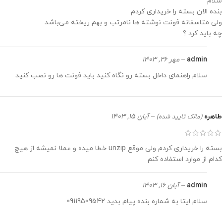
سلام
بنده الان بسته را خریداری کردم
ولی متاسفانه فونت نوشته ها نامرتب و بهم ریخته می‌باشد
چه باید کرد ؟
admin
–
مهر 26, 1403
سلام راهنمای داخل بسته رو نگاه کنید باید فونت ها رو نصب کنید
طاهره
–
آبان 15, 1403
(مالک تایید شده)
بسته را خریداری کردم ولی موقع unzip خطا میده و عملا نمیشه از هیچ
کدام از موارد استفاده کنم
admin
–
آبان 16, 1403
سلام ایتا به شماره بنده پیام بدید 09119509542