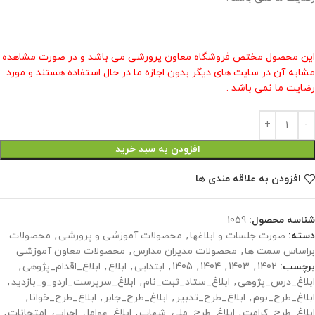
این محصول مختص فروشگاه معاون پرورشی می باشد و در صورت مشاهده
مشابه آن در سایت های دیگر بدون اجازه ما در حال استفاده هستند و مورد
رضایت ما نمی باشد .
افزودن به سبد خرید
افزودن به علاقه مندی ها
شناسه محصول:
1059
دسته:
صورت جلسات و ابلاغها
,
محصولات آموزشی و پرورشی
,
محصولات
براساس سمت ها
,
محصولات مدیران مدارس
,
محصولات معاون آموزشی
برچسب:
1402
,
1403
,
1404
,
1405
,
ابتدایی
,
ابلاغ
,
ابلاغ_اقدام_پژوهی
,
ابلاغ_درس_پژوهی
,
ابلاغ_ستاد_ثبت_نام
,
ابلاغ_سرپرست_اردو_و_بازدید
,
ابلاغ_طرح_بوم
,
ابلاغ_طرح_تدبیر
,
ابلاغ_طرح_جابر
,
ابلاغ_طرح_خوانا
,
ابلاغ_طرح_کرامت
,
ابلاغ_طرح_ملی_شهاب
,
ابلاغ_عوامل_اجرایی_امتحانات
,