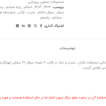
محصولات معاون پرورشی
برچسب:
1403
,
1404
,
احکام
,
پایه هشتم
,
پای
سوال
,
سوال احکام
,
عترت
,
قرآن
,
متوسطه او
,
هشتم
,
یازدهم
اشتراک گذاری:
توضیحات
40 نمونه سوال مسابقات احکام پایه دوازدهم وی
ی طراحی گردید .
 آن در سایت های دیگر بدون اجازه ما در حال استفاده هستند و مورد رض