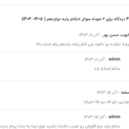
4 دیدگاه برای
2 نمونه سوال احکام پایه دوازدهم ( 1405- 1404)
ایوب حسن پور
–
آذر 10, 1403
پایه دوازده رو دانلود می کنم پایه یازدهم برام میاره بالا
admin
–
آذر 10, 1403
سلام اصلاح شد
سلما
–
آذر 15, 1403
چرا پی دی اف رو بالا نمیاره
admin
–
آذر 15, 1403
سلام باید نرم افزارش رو نصب داشته باشید توی ایتا به بنده پیام بدید 09119509542