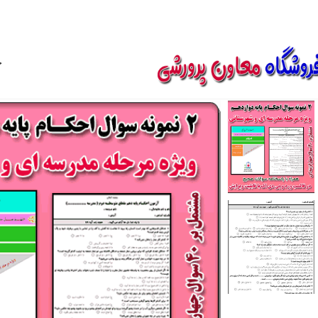
850800
خ