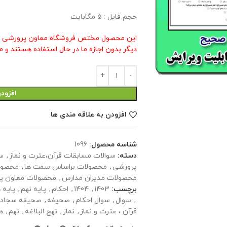
حجم فایل : 5 مگابایت
این محصول مختص فروشگاه معاون پرورشی م
دیگر بدون اجازه ما در حال استفاده هستند و م
افزود
افزودن به علاقه مندی ها
شناسه محصول:
1096
دسته:
سوالات مسابقات قرآن،عترت و نماز
,
س
پرورشی
,
محصولات براساس سمت ها
,
محصول
محصولات مدیران مدارس
,
محصولات معاون پ
برچسب:
1403
,
1404
,
احکام
,
پایه نهم
,
پایه 
,
سوال
,
سوال احکام
,
صحیفه
,
صحیفه سجادی
قرآن ، عترت و نماز
,
نماز
,
نهج البلاغه
,
نهم
,
ه