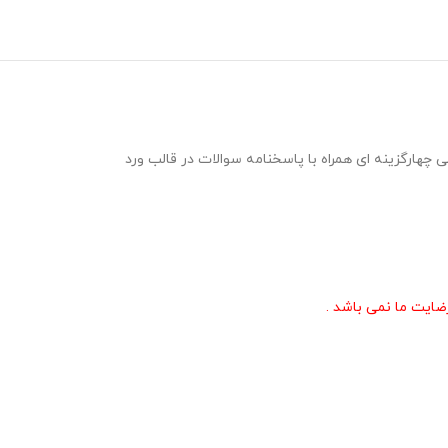
ابقات صحیفه سجادیه پایه دوازدهم ویژه مرحله مدرسه ای و شهرستانی مسابقات قرآن ، عترت و نماز در قالب 3 نمونه سوال 20 سوالی چهارگزینه ای همراه با پاسخنامه سوالات در قالب ورد
ایت ما نمی باشد .