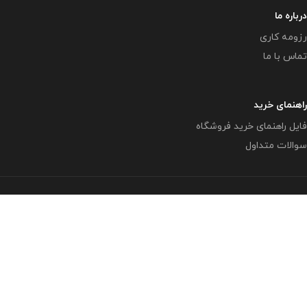
درباره ما
رزومه کاری
تماس با ما
راهنمای خرید
فایل راهنمای خرید فروشگاه
سوالات متداول
تمامی حقوق متعلق به وبلاگ معاون پرورشی
www.mplib.ir
می
باشد.
( بزرگترین و بروزترین وبلاگ در زمینه فعالیتهای پرورشی در فضای
مجازی )
مازندران - بهشهر - رستمکلا