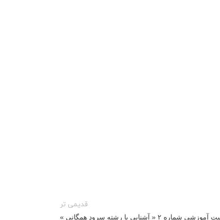
قدیمی تر
زشی شماره ۲ « آشنایی با رشته سرود همگانی »