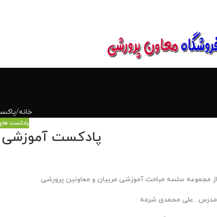
850800
خانه
پاکست
پادکست های 
پادکست آموزشی شماره ۳ « تشریح و تبیین ف
از مجموعه سلسه مباحث آموزشی مربیان و معاونین پرورشی
مدرس : علی محمدی شرمه