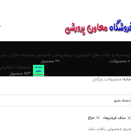
850800
خ
پوسترها و تراکت های آموزشی و پرورشی
متن کنفرانس مسابقات قرآن ، عترت
0 محصولات
20 محصول
محصولات گرافیکی
153 محصول
خانه
محصولات رایگان
دسته بندی
حراج
حذف فیلترها
هیچ محصولی یافت نشد.