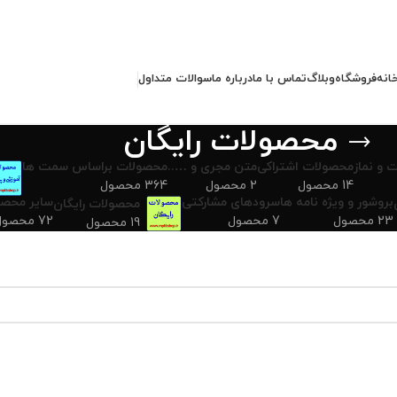
انه
فروشگاه
وبلاگ
تماس با ما
درباره ما
سوالات متداول
محصولات رایگان
 و نماز
محصولات اشتراکی
متن مجری و …..
محصولات براساس سمت ها
14 محصول
2 محصول
364 محصول
بروشور و ویژه نامه ها
سرودهای مشارکتی
سایر محصو
محصولات رایگان
23 محصول
7 محصول
72 محصول
19 محصول