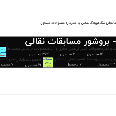
انه
فروشگاه
وبلاگ
تماس با ما
درباره ما
سوالات متداول
بروشور مسابقات نقالی
 و نماز
محصولات اشتراکی
متن مجری و …..
محصولات براساس سمت ها
14 محصول
2 محصول
364 محصول
بروشور و ویژه نامه ها
سرودهای مشارکتی
سایر محصو
محصولات رایگان
23 محصول
7 محصول
72 محصول
19 محصول