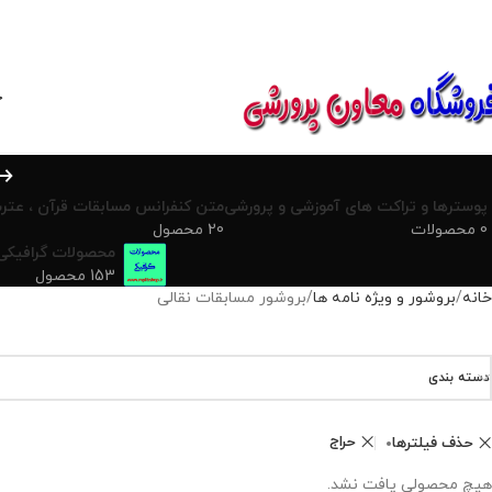
850800
خ
پوسترها و تراکت های آموزشی و پرورشی
متن کنفرانس مسابقات قرآن ، عترت
0 محصولات
20 محصول
محصولات گرافیکی
153 محصول
خانه
بروشور و ویژه نامه ها
بروشور مسابقات نقالی
دسته بندی
حراج
حذف فیلترها
هیچ محصولی یافت نشد.