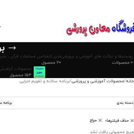
850800
خ
بر
پوسترها و تراکت های آموزشی و پرورشی
متن کنفرانس مسابقات قرآن ، عترت
0 محصولات
20 محصول
محصولات گرافیکی
153 محصول
خانه
محصولات آموزشی و پرورشی
برنامه سالانه و تقویم اجرایی
دسته بندی
برنامه س
حراج
حذف فیلترها
هیچ محصولی یافت نشد.