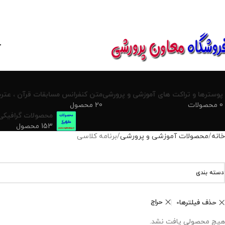
850800
خ
پوسترها و تراکت های آموزشی و پرورشی
متن کنفرانس مسابقات قرآن ، عترت
0 محصولات
20 محصول
محصولات گرافیکی
153 محصول
خانه
محصولات آموزشی و پرورشی
برنامه کلاسی
دسته بندی
حراج
حذف فیلترها
هیچ محصولی یافت نشد.