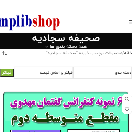
850800
صحیفه سجادیه
همه دسته بندی ها
خانه
محصولات برچسب خورده “صحیفه سجادیه”
فیلتر
دسته بندی
فیلتر بر اساس قیمت