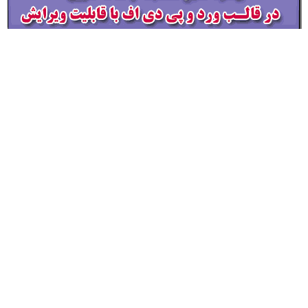
5 نمونه متن کنفرانس صحیفه سجادیه – پایه نهم ( مرحله شهرستانی )
30,000
تومان
افزودن به سبد خرید
→
4
3
2
1
فروشگاه محصولات معاون پرورشی
مدیر فروشگاه : غلامـرضا زهـره منش
اشتراک گذاری: