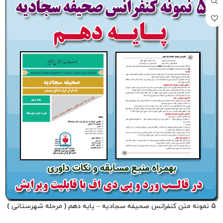
5 نمونه متن کنفرانس صحیفه سجادیه – پایه دهم ( مرحله شهرستانی )