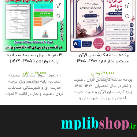
برنامه سالانه کارشناس قرآن ،
3 نمونه سوال صحیفه سجادیه
عترت و نماز اداره 1406- 1405
پایه دوازدهم ( 1405- 1404)
60,000
تومان
20,000
تومان
60 نمونه سوال مسابقات صحیفه
برنامه سالانه کارشناس قرآن ، عترت
سجادیه پایه دوازدهم ویژه مرحله
و نماز در سال تحصیلی 1406- 1405
مدرسه ای و شهرستانی مسابقات
ویژه کارشناسان قرآن و عترت ادارات
قرآن ، عترت و نماز در قالب 3 نمونه
آموزش و پرورش شهرستان و
سوال 20 سوالی چهارگزینه ای همراه
مناطق در قالب ورد و پی دی اف در
با پاسخنامه سوالات در قالب ورد و
دو قالب رنگی و ساده با قابلیت
پی دی اف برای استفاده همکاران و
ویرایش در 29صفحه در فروشگاه
دانش آموزان در فروشگاه محصولات
معاون پرورشی طراحی گردید . حجم
معاون پرورشی طراحی گردید . ویژه
فايل : 10 مگابايت
کلیه حقوق این
سال تحصیلی 1405- 1404 حجم فایل
برنامه متعلق به فروشگاه معاون
: 5 مگابایت
این محصول مختص