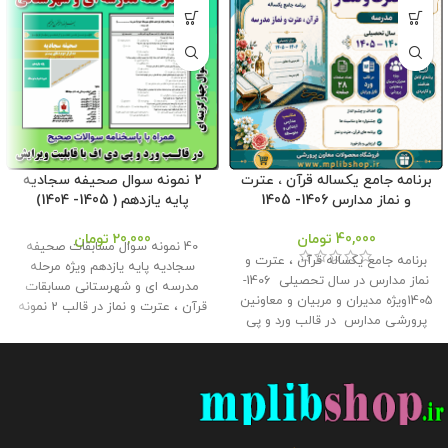
برنامه جامع یکساله قرآن ، عترت
2 نمونه سوال صحیفه سجادیه
و نماز مدارس 1406- 1405
پایه یازدهم ( 1405- 1404)
40,000
تومان
20,000
تومان
40 نمونه سوال مسابقات صحیفه
برنامه جامع یکساله قرآن ، عترت و
سجادیه پایه یازدهم ویژه مرحله
نماز مدارس در سال تحصیلی 1406-
مدرسه ای و شهرستانی مسابقات
1405ویژه مدیران و مربیان و معاونین
قرآن ، عترت و نماز در قالب 2 نمونه
پرورشی مدارس در قالب ورد و پی
سوال 20 سوالی چهارگزینه ای همراه
دی اف با قابلیت ویرایش در
با پاسخنامه سوالات در قالب ورد و
27صفحه در دو طرح رنگی و ساده
پی دی اف برای استفاده همکاران و
توسطه فروشگاه معاون پرورشی
دانش آموزان در فروشگاه محصولات
طراحی گردید . حجم فايل : 9 مگابايت
معاون پرورشی طراحی گردید . ویژه
کلیه حقوق این برنامه متعلق به
سال تحصیلی 1405- 1404 حجم فایل
فروشگاه معاون پرورشی می باشد و
: 5 مگابایت
این محصول مختص