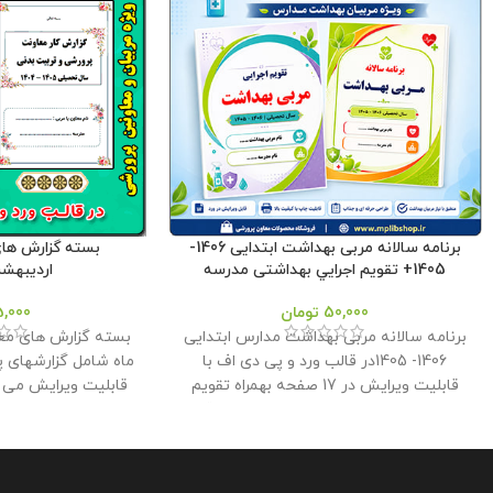
برنامه سالانه مربی بهداشت ابتدایی 1406-
بسته گزارش های
1405+ تقويم اجرايي بهداشتی مدرسه
اردیبهشت م
50,000
تومان
5,000
برنامه سالانه مربی بهداشت مدارس ابتدایی
بسته گزارش های مع
1406- 1405در قالب ورد و پی دی اف با
ماه شامل گزارشهای پ
قابلیت ویرایش در 17 صفحه بهمراه تقویم
قابلیت ویرایش می 
اجرایی بهداشتی مدرسه در 11 صفحه در قالب
هر سه مقطع ابتدای
ورد و پی دی اف با قابلیت ویرایش فایل در
می باشد و توسط تیم
فروشگاه معاون پرورشی طراحی گردید .
است . این بسته مناس
تاريخ آخرين ويرايش : 18/ تیرماه/1405 حجم
در کلربوک برای ارائه