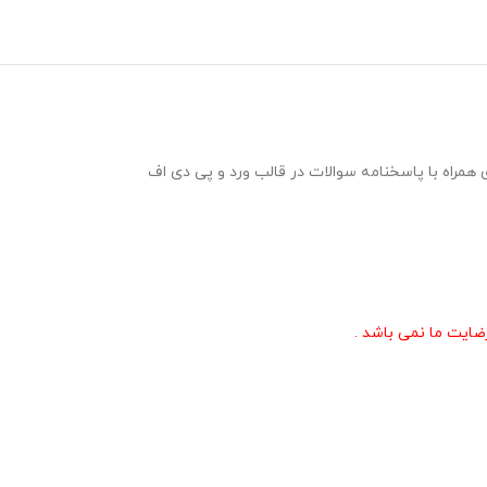
رسه ای و شهرستانی مسابقات قرآن ، عترت و نماز در قالب 2 نمونه سوال 20 سوالی چهارگزینه ای همراه با پاسخنامه سوالات در قالب ورد و پی دی اف
ایت ما نمی باشد .