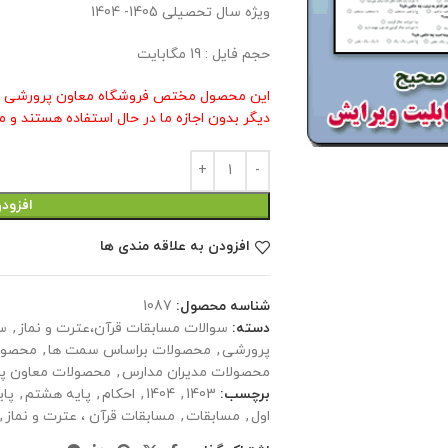
ویژه سال تحصیلی 1405- 1404
حجم فایل : 19 مگابایت
این محصول مختص فروشگاه معاون پرورشی م
دیگر بدون اجازه ما در حال استفاده هستند و م
افزود
افزودن به علاقه مندی ها
شناسه محصول:
1087
دسته:
سوالات مسابقات قرآن،عترت و نماز
,
س
پرورشی
,
محصولات براساس سمت ها
,
محصول
محصولات مدیران مدارس
,
محصولات معاون پ
برچسب:
1403
,
1404
,
احکام
,
پایه هشتم
,
پای
اول
,
مسابقات
,
مسابقات قرآن ، عترت و نماز
,