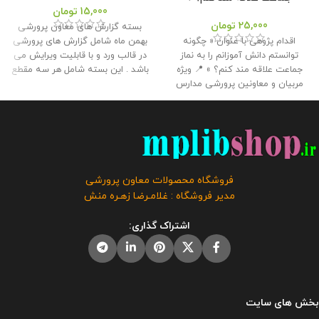
15,000
تومان
25,000
تومان
بسته گزارش های معاون پرورشی
اقدام پژوهی با عنوان « چگونه
بهمن ماه شامل گزارش های پرورشی
توانستم دانش آموزانم را به نماز
در قالب ورد و با قابلیت ویرایش می
جماعت علاقه مند کنم؟ » 📍 ویژه
باشد . این بسته شامل هر سه مقطع
مربیان و معاونین پرورشی مدارس
ابتدایی ، متوسطه اول و دوم می
📌 تعداد صفحات : 42 🔻 حجم فایل :
باشد و توسط تیم ما طراحی و تولید
2.50 مگابایت
📢 این اقدام پژوهی
شده است . این بسته مناسب برای
جهت ارائه همکاران به مدیر برای
چاپ و قراردادن در کلربوک برای ارائه
دریافت گواهی اقدام پژوهی رتبه
به بازدیدکنندگانی هست که از اداره
بندی توسط همکار تهیه و آماده شده
به مدرسه مراجعه می کنند و با این
است و برای شرکت در مسابقات و
بسته مشکل مستندات همکاران تا
فروشگاه محصولات معاون پرورشی
جشنواره ها استفاده از آن توصیه
حدود زیادی حل خواهد شد.
این
مدیر فروشگاه : غلامـرضا زهـره منش
نمی گردد.
این محصول مختص
محصول مختص فروشگاه معاون
فروشگاه معاون پرورشی می باشد و
پرورشی می باشد و در صورت
اشتراک گذاری:
در صورت مشاهده مشابه آن در
مشاهده مشابه آن در سایت های
سایت های دیگر بدون اجازه ما در
دیگر بدون اجازه ما در حال استفاده
حال استفاده هستند و مورد رضایت ما
هستند و مورد رضایت ما نمی باشد .
نمی باشد .
حجم فایل : 6 مگابایت
بخش های سایت