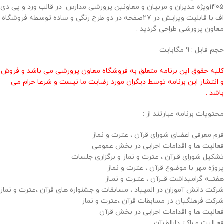
1405ویژه مدیران و مربیان و معاونین پرورشی مدارس در قالب ورد و پی دی
اف با قابلیت ویرایش در 27صفحه در دو طرح رنگی و ساده توسطه فروشگاه
معاون پرورشی طراحی گردید .
حجم فايل : 9 مگابايت
کلیه حقوق این برنامه متعلق به فروشگاه معاون پرورشی می باشد و فروش
و انتشار این برنامه توسط دیگران مورد رضایت ما نیست و شرعا حرام می
باشد .
محتويات برنامه عبارتند از :
فرم معرفی اعضای شورای قرآن ، عترت و نماز
فعالیت ها و اقدامات اجرایی در بخش عمومی
تشکیل شورای قـرآن ، عترت و نماز و برگزاری جلسات
پروژه مهر با موضوع قرآن ، عترت و نماز
هفتــه گرامیداشت قــرآن ، عتـرت و نمـاز
شرکت دانش آموزان در المپیاد ، مسابقات و جشنواره های قرآن ،عترت و نماز
شرکت فرهنگیان در مسابقات قرآن ،عترت و نماز
فعالیت ها و اقدامات اجرایی در بخش قرآن
فعـالیت مـراکـز دارالقـرآن