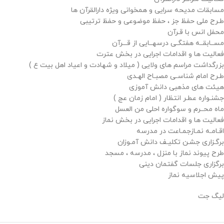
مسابقات مدیحه سرایی و همخوانی ویژه دارالقرآن ها
طـرح ملی حفظ جز ، حفظ موضوعی و حفظ ترتیبی
محفل انس با قـرآن
مســابقــه هفتگـی درسهــایی از قـــرآن
فعالیت ها و اقدامات اجرایی در بخش عترت
بزرگداشت مراسم های ولایی ( میلاد و شهادت و اعیاد اهل بیت ع )
طـرح امام شناسـی مصبـاح الهـدی
هیئت های مذهبی دانش آموزی
جشنـواره عطـر انتظار ( امام زمان عج )
ماه محــرم و سوگواره احلی من العسل
فعالیت ها و اقدامات اجرایی در بخش نماز
اقـامـه نمـازجمـاعت در مدرسه
برگـزاری جشـن تکلیـف دانش آمـوزان
طرح پیوند نماز با منزل ، مدرسه ، مسجد
برگزاری جلسات گفتمان دینی
پیش اجلاسیه نماز
لیگ جت