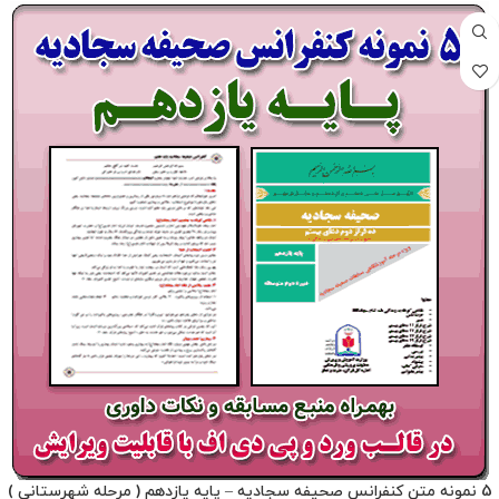
5 نمونه متن کنفرانس صحیفه سجادیه – پایه یازدهم ( مرحله شهرستانی )