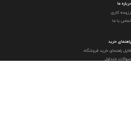
درباره ما
رزومه کاری
تماس با ما
راهنمای خرید
فایل راهنمای خرید فروشگاه
سوالات متداول
تمامی حقوق متعلق به وبلاگ معاون پرورشی
www.mplib.ir
می
باشد.
( بزرگترین و بروزترین وبلاگ در زمینه فعالیتهای پرورشی در فضای
مجازی )
مازندران - بهشهر - رستمکلا