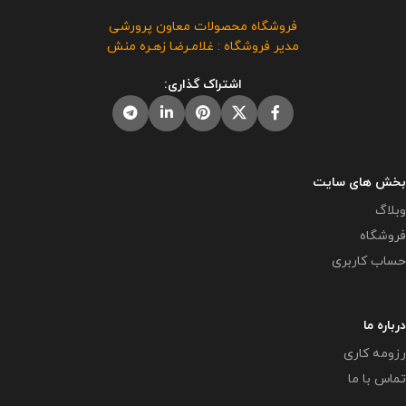
سال تحصیلی 1405- 1404 حجم فایل
فروشگاه معاون پرورشی می باشد و
: 5 مگابایت
این محصول مختص
فروشگاه محصولات معاون پرورشی
فروش و انتشار این برنامه توسط
فروشگاه معاون پرورشی می باشد و
مدیر فروشگاه : غلامـرضا زهـره منش
دیگران مورد رضایت ما نیست و شرعا
در صورت مشاهده مشابه آن در
حرام می باشد .
سایت های دیگر بدون اجازه ما در
اشتراک گذاری:
حال استفاده هستند و مورد رضایت ما
نمی باشد .
بخش های سایت
وبلاگ
فروشگاه
حساب کاربری
درباره ما
رزومه کاری
تماس با ما