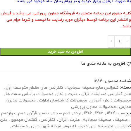
به صورت آزمون برگزار گردید و در پیام رسان شاد موجود می باشد .
کلیه حقوق این برنامه متعلق به فروشگاه معاون پرورشی می باشد و فروش
و انتشار این برنامه توسط دیگران مورد رضایت ما نیست و شرعا حرام می
باشد .
افزودن به سبد خرید
افزودن به علاقه مندی ها
شناسه محصول:
1284
دسته:
کنفرانس های صحیفه سجادیه
,
کنفرانس های مقطع متوسطه اول
,
متن کنفرانس مسابقات قرآن ، عترت و نماز
,
محصولات براساس سمت ها
,
محصولات دانش آموزی
,
محصولات کارشناسان ادارات
,
محصولات مدیران
مدارس
,
محصولات معاون پرورشی
برچسب:
1404
,
1405
,
1406
,
ارائه
,
امام سجاد
,
تفسیر قرآن
,
دهم
,
دوازدهم
,
صحیفه
,
صحیفه سجادیه
,
عترت
,
قرآن
,
کنفرانس
,
گفتمان مهدوی
,
متن
کنفرانس
,
متوسطه اول
,
متوسطه دوم
,
مرحله شهرستانی
,
مسابقات
,