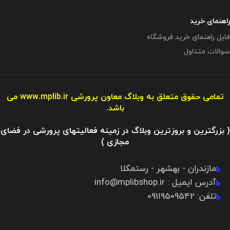
راهنمای خرید
فایل راهنمای خرید فروشگاه
سوالات متداول
تمامی حقوق متعلق به وبلاگ معاون پرورشی
www.mplib.ir
می
باشد.
( بزرگترین و بروزترین وبلاگ در زمینه فعالیتهای پرورشی در فضای
مجازی )
مازندران - بهشهر - رستمکلا
آدرس ایمیل : info@mplibshop.ir
تلفن: 09119509542​