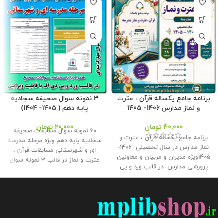
برنامه جامع یکساله قرآن ، عترت
3 نمونه سوال صحیفه سجادیه
و نماز مدارس 1406- 1405
پایه دهم ( 1405- 1404)
40,000
تومان
20,000
تومان
60 نمونه سوال مسابقات صحیفه
برنامه جامع یکساله قرآن ، عترت و
سجادیه پایه دهم ویژه مرحله مدرسه
نماز مدارس در سال تحصیلی 1406-
ای و شهرستانی مسابقات قرآن ،
1405ویژه مدیران و مربیان و معاونین
عترت و نماز در قالب 3 نمونه سوال
پرورشی مدارس در قالب ورد و پی
20 سوالی چهارگزینه ای همراه با
دی اف با قابلیت ویرایش در
پاسخنامه سوالات در قالب ورد و پی
27صفحه در دو طرح رنگی و ساده
دی اف برای استفاده همکاران و
توسطه فروشگاه معاون پرورشی
دانش آموزان در فروشگاه محصولات
طراحی گردید . حجم فايل : 9 مگابايت
معاون پرورشی طراحی گردید . ویژه
کلیه حقوق این برنامه متعلق به