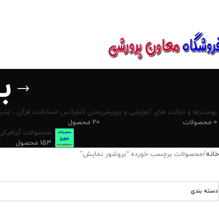
850800
ب
پوسترها و تراکت های آموزشی و پرورشی
متن کنفرانس مسابقات قرآن ، عترت
0 محصولات
20 محصول
محصولات گرافیکی
153 محصول
خانه
محصولات برچسب خورده “بروشور نمایش”
دسته بندی