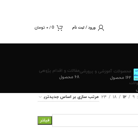
/
0
تومان
0
ورود / ثبت نام
مقالات و اقدام پژوهی
محصولات آموزشی و پرورشی
68 محصول
162 محصول
لات
24
18
12
9
فیلتر