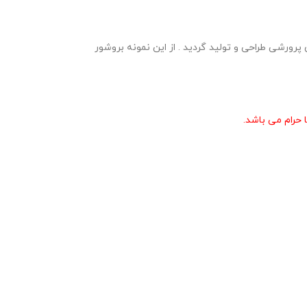
 a4 و رنگی در قالب ورد و پی دی اف در وبلاگ معاون پرورشی طراحی و تولید گردید . از این نمونه بروشور
حرام می باشد.