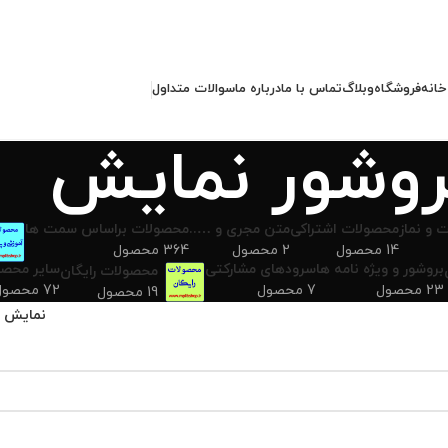
خانه
فروشگاه
وبلاگ
تماس با ما
درباره ما
سوالات متداول
روشور نمایش
 و نماز
محصولات اشتراکی
متن مجری و …..
محصولات براساس سمت ها
14 محصول
2 محصول
364 محصول
بروشور و ویژه نامه ها
سرودهای مشارکتی
سایر محصو
محصولات رایگان
23 محصول
7 محصول
72 محصول
19 محصول
نمایش