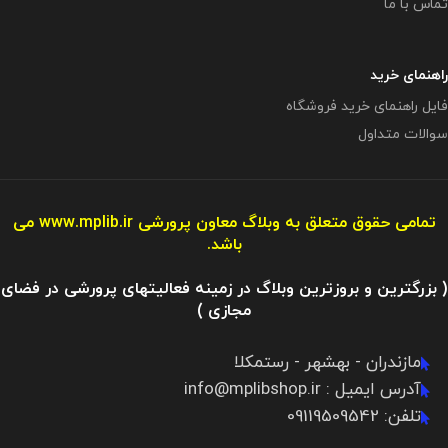
تماس با ما
راهنمای خرید
فایل راهنمای خرید فروشگاه
سوالات متداول
تمامی حقوق متعلق به وبلاگ معاون پرورشی
www.mplib.ir
می
باشد.
( بزرگترین و بروزترین وبلاگ در زمینه فعالیتهای پرورشی در فضای
مجازی )
مازندران - بهشهر - رستمکلا
آدرس ایمیل : info@mplibshop.ir
تلفن: 09119509542​