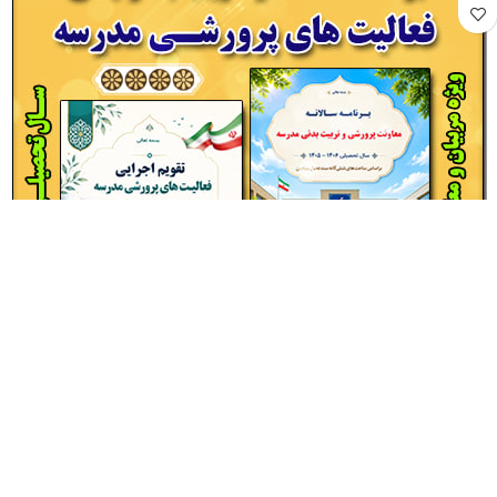
برنامه سالانه پرورشي 1406- 1405+ تقويم اجرايي پرورشی
40,000
تومان