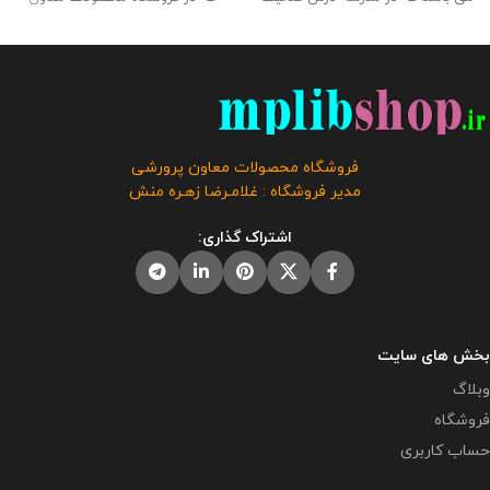
پرورشی تدریس می کنند . همکارانی
پرورشی با کیفیت عالی طراحی و
که پودمان های کلاسی هم دارند می
تولید گردیده است . حجم فایل : 16
توانند از این بسته استفاده کنند .این
مگابایت
کلیه حقوق این محتوا به
محصول در قالب ورد و قابل ویرایش
فروشگاه و وبلاگ معاون پرورشی
می باشد . تاريخ آخرين ويرايش : 17/
متعلق می باشد و فروش و انتشار
خردادماه /1404 حجم فايل :
این محصول به هر نحوی مورد
3.5مگابايت
کلیه حقوق این برنامه
رضایت ما نمی باشد و شرعا حرام می
فروشگاه محصولات معاون پرورشی
متعلق به فروشگاه معاون پرورشی
باشد.
مدیر فروشگاه : غلامـرضا زهـره منش
می باشد و فروش و انتشار این
برنامه توسط دیگران مورد رضایت ما
اشتراک گذاری:
نیست و شرعا حرام می باشد .
بخش های سایت
وبلاگ
فروشگاه
حساب کاربری