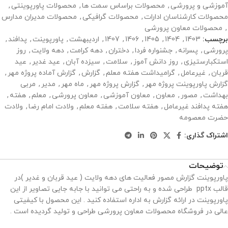
آموزشی و پرورشی
,
محصولات براساس سمت ها
,
محصولات پاورپوینتی
,
محصولات کارشناسان ادارات
,
محصولات گرافیکی
,
محصولات مدیران مدارس
,
محصولات معاون پرورشی
برچسب:
1403
,
1404
,
1405
,
1406
,
1407
,
اردیبهشت
,
پاورپوینت
,
پدافند
,
پرورشی
,
پسرانه
,
جشنواره فردا
,
دختران
,
دهه کرامت
,
دهه ولایت
,
روز
استکبارستیزی
,
روز دانش آموز
,
سلامت
,
سیزده آبان
,
عید غدیر
,
عید
قربان
,
غیرعامل
,
گرامیداشت هفته معلم
,
گزارش
,
گزارش آماده پروژه مهر
,
گزارش پاورپوینت پروژه مهر
,
گزارش پروژه مهر
,
ماه مهر
,
مدیر
,
مربی
بهداشت
,
مصور
,
معاون
,
معاون آموزشی
,
معاون پرورشی
,
معلم
,
هفته
,
هفته پدافند غیرعامل
,
هفته سلامت
,
هفته معلم
,
ولادت امام رضا
,
ولادت
حضرت معصومه
اشتراک گذاری:
توضیحات
پاورپوینت گزارش مصور فعالیت های دهه ولایت ( عید قربان و غدیر )در
قالب pptx طراحی شده و به راحتی می توانید با جابه جایی تصاویر از این
پاورپوینت در ارائه گزارش به اداره استفاده کنید . این محصول با کیفیتی
عالی در فروشگاه محصولات معاون پرورشی طراحی و تولید گردیده است .