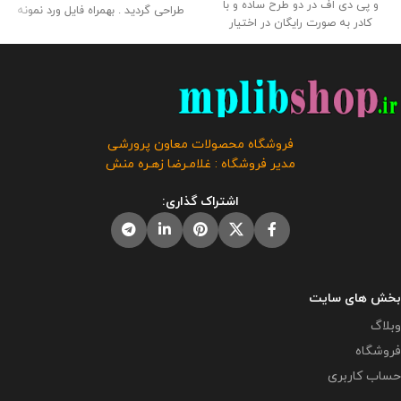
و پی دی اف در دو طرح ساده و با
طراحی گردید . بهمراه فایل ورد نمونه
کادر به صورت رایگان در اختیار
برنامه جهت انجام تغییرات و چاپ در
همکاران قرار گرفته است . طراح :
کاغذ . حجم فايل : 23 مگابايت اندازه
غلامرضا زهره منش گردآورنده : وبلاگ
: 120* 80
این محصول مختص
معاون پرورشی حجم : 6 مگابایت
فروشگاه معاون پرورشی می باشد و
کلیه حقوق این برنامه متعلق به
در صورت مشاهده مشابه آن در
فروشگاه معاون پرورشی می باشد و
سایت های دیگر بدون اجازه ما در
فروش و انتشار این برنامه توسط
حال استفاده هستند و مورد رضایت ما
فروشگاه محصولات معاون پرورشی
دیگران مورد رضایت ما نیست و شرعا
نمی باشد .
راهنمای استفاده :
این
مدیر فروشگاه : غلامـرضا زهـره منش
حرام می باشد .
بنر در طرح خام بوده و برای کاهش
هزینه ها یکبار آن را چاپ کرده و در
اشتراک گذاری:
دفتر نصب میکنید و برنامه کلاسی
هر کلاس را جداگانه در یک کاغذ آچار
چاپ و در بنر در قسمت مربوطه می
چسبانید و هرسال فقط برنامه کلاسی
را تعویض می کنید. توصیه می گردد
در بنر در بخش کادر برنامه هر کلاس
بخش های سایت
کاور a4 چسبانده و هر سال فقط
وبلاگ
برنامه داخل آن را تغییر دهید تا بنر
فروشگاه
هم ماندگارتر باشد .
حساب کاربری