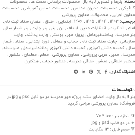
دسته:
بنرها و تصاویر لایه باز
,
محصولات براساس سمت ها
,
محصولات
گرافیکی
,
محصولات مدیران مدارس
,
محصولات معاون آموزشی
,
محصولات
معاون اجرایی
,
محصولات معاون پرورشی
برچسب:
1403
,
1404
,
1405
,
1406
,
ابتدایی
,
اخلاق
,
اعضای ستاد ثبت نام
,
امام
,
انتظارات
,
انتظارات مدیر
,
اهداف
,
بن
,
بنر
,
بنر چارت
,
بنر شعار سال
,
بنر مدرسه
,
پدافندغیرعامل
,
پروژه مهر
,
پوستر
,
چارت پدافند
,
چارت
سازمانی
,
چارت ستاد ثبت نام
,
حجاب و عفاف
,
دوره ابتدایی
,
ستاد
,
شعار
سال
,
کمیته دانش آموزی
,
کمیته دانش آموزی پدافندغیرعامل
,
متوسطه
,
مدرسه
,
مدیر
,
مربی پرورشی
,
معاون پرورشی
,
معلم
,
معلمان
,
منشور
,
منشور اخلاقی
,
منشور اخلاقی مدرسه
,
منشور حجاب
,
همکاران
اشتراک گذاری:
توضیحات
بنر لایه باز چارت اعضای ستاد پروژه مهر مدرسه در دو فایل psd و jpg در
فروشگاه معاون پرورشی طراحی گردید .
🔰 اندازه بنر : 100 * 70
🔸 در دو قالب psd و jpg
🔻 حجم فایل : 13 مگابایت